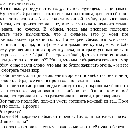
да - не считается.
 я в школу пойду в этом году, а ты в следующем, - защищалась 
 и что? - Ира опять что-то искала под столом, для чего ей при
ь на четвереньки. - А я за год стану юнгой и уйду в дальнее плав
м, что произошло дальше, мне рассказывать немного стыдн
нывать не хочется. В общем, тогда мы впервые подрали
льтате чего выяснилось, что я сильнее, зато у моей по
авнимо более громкий голос. На её рев сбежались все дома
-капитан - правда, не в форме, а в домашней куртке, мама и баб
ему удивлению, поняв причину рева, они сразу успокоились, т
 строго сказала: "Ира! Ты ведь хозяйка! Драться негостеприимно
м ты достала кастрюлю?" Узнав, что мы собираемся готовить мо
бку, с нас взяли слово, что мы не будем зажигать огонь, - и вз
 смотреть телевизор.
бственно, для приготовления морской похлёбки огонь и не н
оговорила Ира, всё ещё непроизвольно всхлипывая.
налила в кастрюлю воды из-под крана, покрошила чёрного х
ла несколько маринованных грибков из банки, круто вс
лила, поперчила и начала размешивать ложкой, приговаривая:
т такую похлёбку должен уметь готовить каждый юнга... По-м
ато соли... Пробуй!
 тарелку?
 что! На корабле не бывает тарелок. Там один котелок на всех.
ложка одна?
алось - нет, ложка есть у каждого моряка, и её нужно беречь. 