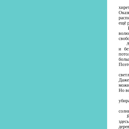
Но э
хире
Оказ
расп
ещё 
И то
волю
свобо
А Ры
и бе
пото
боль
Поэт
И во
свет
Даже
можн
Но в
Мама
убира
- По
солн
Я по
здес
дере