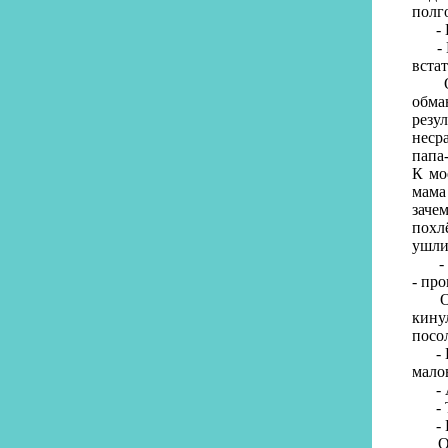
полго
- Но
- Ну
встат
О то
обма
резу
неср
папа
К мо
мама
заче
похлё
ушли
- Со
- пр
Она 
кину
посо
- Во
малов
- А
- Ты
- И 
Оказ