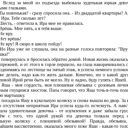
д за мной из подъезда выбежала худенькая юркая дево
ыми глазками.
 новенькая? - сразу спросила она. - Из двадцатой квартиры? А
 Ира. Тебе сколько лет?
сть, - ответила я. Ира мне не нравилась.
ёшь. Мне пять, а я тебя выше.
е вру.
ет врёшь!
 вру! Я скоро в школу пойду!
ра уже не слушала, она на разные голоса повторяла: "Вру
шка!"
вернулась и бросилась обратно домой. Новая жизнь оказалась
 прежней, и от этого в горле першило, на глаза наворачивались с
однимаясь по лестнице на пятый этаж, я успела немного успокои
же делать, надо как-то жить дальше. Конечно, ни о какой дру
ливой Ирой речи быть не могло. Ну и ладно, буду гулять с Яшей.
- моя гордость, моя плюшевая обезьяна с розовым личи
ным гнущимся хвостом. Папа говорит, что Яша точь-в-точь пох
ю мартышку.
садила Яшу в кукольную коляску и снова вышла во двор. За 
о отсутствия неприятная Ира успела куда-то исчезнуть. А навс
шла удивительная девочка - от изумления я даже забыла грус
ём с того, что одной рукой эта девочка толкала перед 
льную коляску с плюшевой обезьяной! Правда, обезьяна
айшем рассмотрении, оказалась много хуже Яши - какая-то толс