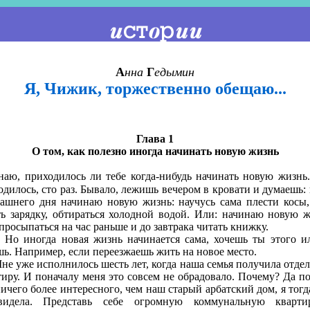
А
нна
Г
едымин
Я, Чижик, торжественно обещаю...
Глава 1
О том, как полезно иногда начинать новую жизнь
знаю, приходилось ли тебе когда-нибудь начинать новую жизнь
одилось, сто раз. Бывало, лежишь вечером в кровати и думаешь: в
рашнего дня начинаю новую жизнь: научусь сама плести косы,
ть зарядку, обтираться холодной водой. Или: начинаю новую ж
просыпаться на час раньше и до завтрака читать книжку.
ногда новая жизнь начинается сама, хочешь ты этого и
шь. Например, если переезжаешь жить на новое место.
уже исполнилось шесть лет, когда наша семья получила отде
тиру. И поначалу меня это совсем не обрадовало. Почему? Да по
ничего более интересного, чем наш старый арбатский дом, я тогд
идела. Представь себе огромную коммунальную кварт