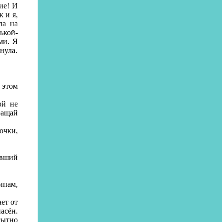
ие! И
к и я,
ла на
ькой-
ми. Я
нула.
 этом
ой не
ращай
очки,
ывший
пам,
ет от
асён.
сытно