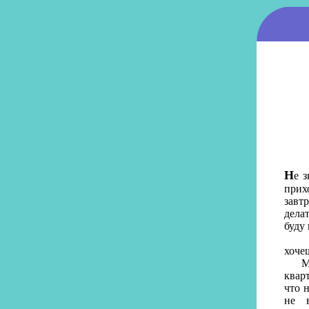
Н
е 
прих
завт
дела
буду 
Но и
хоче
Мне 
квар
что 
не в