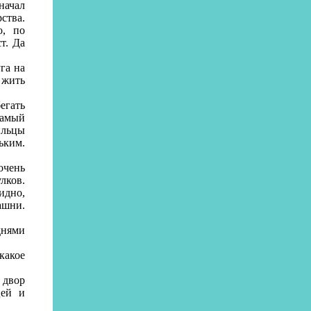
начал
ства.
о, по
т. Да
га на
 жить
егать
самый
ильцы
ьким.
очень
лков.
идно,
ашни.
днями
какое
 двор
цей и