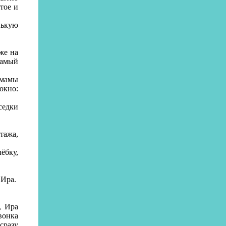
тое и
нькую
же на
самый
 мамы
окно:
седки
тажа,
ёбку,
 Ира.
, Ира
вонка
сразу