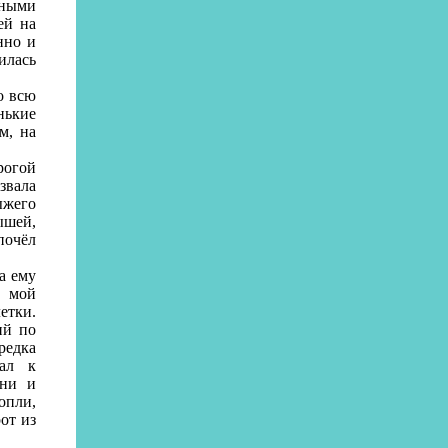
дными
ей на
нно и
илась
о всю
нькие
м, на
рогой
звала
ыжего
ышей,
почёл
а ему
а мой
етки.
ий по
редка
вал к
они и
опли,
от из