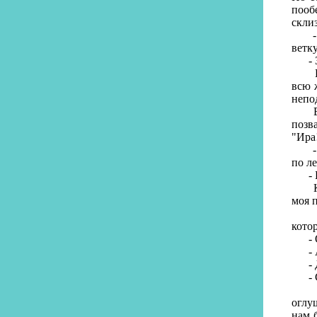
пооб
скли
- Ну
ветк
- Зд
И ту
всю 
непо
В эт
позв
"Ира
- Эт
по л
- Бу
Когд
моя п
- Пр
кото
- От
- А 
- Да
- Се
И, п
оглу
нам 