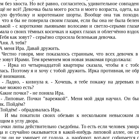
ем без хвоста. Но всё равно, согласитесь, удивительное совпаден
щё не всё! Девочка была моего роста и моего возраста, одета, ка
кую футболку и коротенькие шорты. Вообще она так походи
, что я бы не поверила своим глазам, если бы она не была белен
нькой - с короткими льняными волосами и светло-серыми глаза
мала о своих тёмных косичках и карих глазах и облегчённо вздох
бя как зовут? - серьёзно спросила беленькая девочка.
я. А тебя?
меня Ира. Давай дружить.
но говоря, мне показалось странным, что всех девочек в
е зовут Ирами. Тем временем моя новая знакомая продолжала:
ка из четырнадцатой квартиры сказала, чтобы я с тоб
лась. Поэтому я и хочу с тобой дружить. Ирка противная, не об
её внимания.
дно, - кивнула я. - Хочешь, я тебе покажу на деревьях п
рые можно есть?
кие почки? - не поняла Ира.
повые. Почки "варежкой". Меня мой дядя научил. Он б
ик. Пойдём?
йдём! - обрадовалась Ира.
ы покатили своих обезьян к нескольким невысоким ли
ущим в углу двора.
и липы действительно съедобны. То есть если человек умира
да и случайно оказывается в какой-нибудь липовой аллее, он сп
сли он не умирает от голода, а, наоборот, вот-вот собирается 