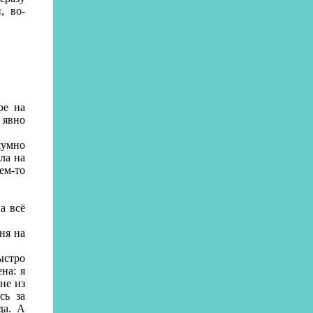
, во-
ре на
 явно
шумно
ла на
ем-то
а всё
ня на
ыстро
на: я
не из
сь за
да. А