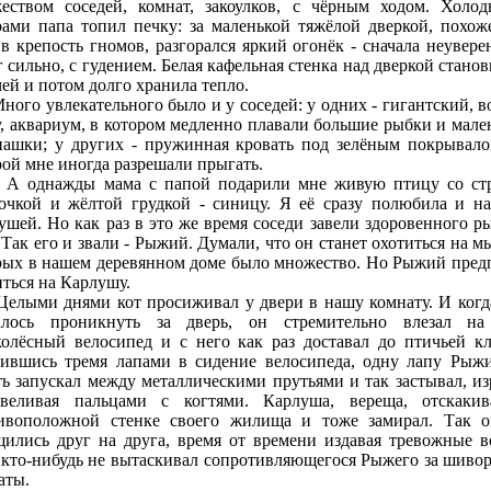
еством соседей, комнат, закоулков, с чёрным ходом. Холо
рами папа топил печку: за маленькой тяжёлой дверкой, похож
 в крепость гномов, разгорался яркий огонёк - сначала неувере
г сильно, с гудением. Белая кафельная стенка над дверкой станов
чей и потом долго хранила тепло.
о увлекательного было и у соседей: у одних - гигантский, в
у, аквариум, в котором медленно плавали большие рыбки и мале
пашки; у других - пружинная кровать под зелёным покрывало
рой мне иногда разрешали прыгать.
нажды мама с папой подарили мне живую птицу со ст
очкой и жёлтой грудкой - синицу. Я её сразу полюбила и на
ушей. Но как раз в это же время соседи завели здоровенного р
. Так его и звали - Рыжий. Думали, что он станет охотиться на м
рых в нашем деревянном доме было множество. Но Рыжий пред
иться на Карлушу.
ми днями кот просиживал у двери в нашу комнату. И когд
алось проникнуть за дверь, он стремительно влезал н
колёсный велосипед и с него как раз доставал до птичьей кл
ившись тремя лапами в сидение велосипеда, одну лапу Рыж
ть запускал между металлическими прутьями и так застывал, из
веливая пальцами с когтями. Карлуша, вереща, отскаки
ивоположной стенке своего жилища и тоже замирал. Так 
щились друг на друга, время от времени издавая тревожные в
 кто-нибудь не вытаскивал сопротивляющегося Рыжего за шивор
аты.