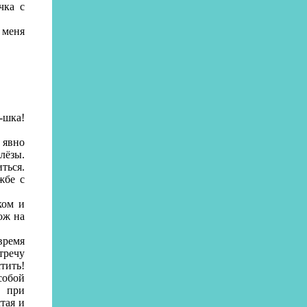
чка с
 меня
-шка!
 явно
лёзы.
ться.
жбе с
ком и
ож на
время
тречу
тить!
собой
, при
тая и