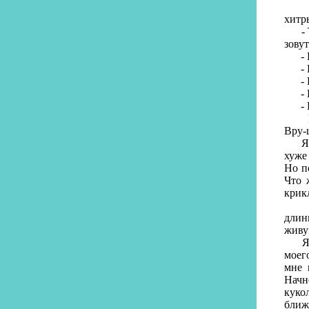
Всле
хитр
- Ты
зовут
- Ше
- Вр
- Н
- Н
- Не
Но И
Вру-
Я по
хуже
Но п
Что 
крик
Яша 
длин
живу
Я по
моег
мне 
Начн
куко
ближ