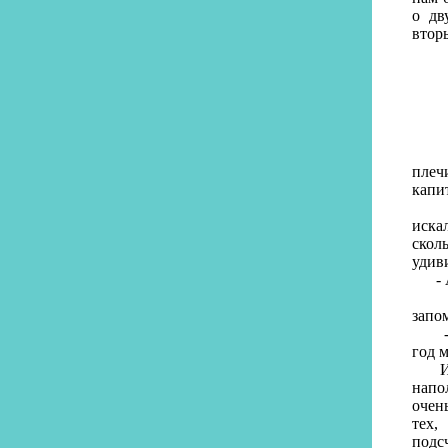
о дв
втор
Папа
плеч
капи
Мы с
иска
скол
удив
- А 
- Та
запо
- А 
год 
Ира 
напо
очен
тех,
подс