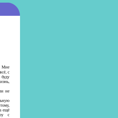
. Мне
сё, с
 буду
изнь,
ли не
льную
тому,
а ещё
иру с