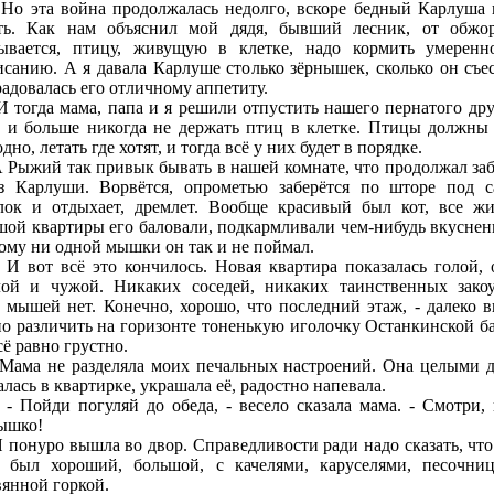
та война продолжалась недолго, вскоре бедный Карлуша 
ть. Как нам объяснил мой дядя, бывший лесник, от обжор
ывается, птицу, живущую в клетке, надо кормить умеренн
исанию. А я давала Карлуше столько зёрнышек, сколько он съес
радовалась его отличному аппетиту.
гда мама, папа и я решили отпустить нашего пернатого дру
 и больше никогда не держать птиц в клетке. Птицы должны
дно, летать где хотят, и тогда всё у них будет в порядке.
жий так привык бывать в нашей комнате, что продолжал заб
з Карлуши. Ворвётся, опрометью заберётся по шторе под 
лок и отдыхает, дремлет. Вообще красивый был кот, все ж
шой квартиры его баловали, подкармливали чем-нибудь вкуснен
ому ни одной мышки он так и не поймал.
т всё это кончилось. Новая квартира показалась голой, 
лой и чужой. Никаких соседей, никаких таинственных закоу
 мышей нет. Конечно, хорошо, что последний этаж, - далеко в
о различить на горизонте тоненькую иголочку Останкинской б
сё равно грустно.
 не разделяла моих печальных настроений. Она целыми 
лась в квартирке, украшала её, радостно напевала.
йди погуляй до обеда, - весело сказала мама. - Смотри, 
ышко!
нуро вышла во двор. Справедливости ради надо сказать, что
ь был хороший, большой, с качелями, каруселями, песочни
вянной горкой.