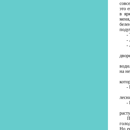
совс
это е
в яр
меня
беле
поду
- Те
- Ан
- А 
Чест
двор
- Ир
води
на н
- Ла
кото
- Ка
- Ли
лесн
- По
И м
раст
Почк
голо
Но е