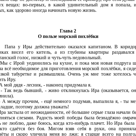
ух вещах: во-первых, в какой удивительный дом я попала, и
ых, как здорово иногда начинать новую жизнь.
Глава 2
О пользе морской похлёбки
 у Иры действительно оказался капитаном. В коридо
иках висел его китель, а из глубины квартиры раздавался
танский голос, низкий и чуть-чуть недовольный.
 Ирой уединились на кухне, и пока моя новая подруга 
ла всё необходимое для приготовления морской похлёбки, я сиде
ьзкой табуретке и размышляла. Очень уж мне тоже хотелось ч
ить Иру.
мой дядя - лесник, - наконец придумала я.
к ведь бывший, - живо откликнулась Ира (оказывается, он
мнила).
между прочим, - ещё немного подумав, выпалила я, - ты ме
младше, поэтому должна уважать!
застыла от неожиданности, её большие серые глаза начали б
лняться слезами. Радость моей победы была безнадёжно омраче
ь не люблю, даже боюсь, когда кто-нибудь плачет. Но Ира была 
 кто сдаётся без боя. Мигом взяв себя в руки, она приняла
чёты и скоро уличила меня во лжи: я старше всего на полго