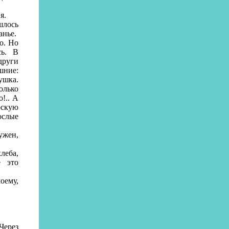
я.
шлось
анье.
о. Но
сь. В
други
шние:
ушка.
олько
!.. А
рскую
рослые
ужен,
леба,
ё это
оему,
Через