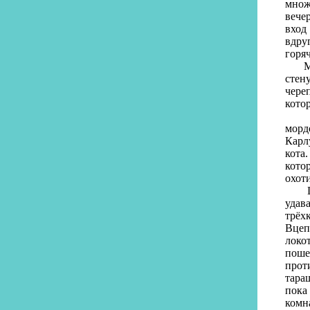
множ
вече
вход
вдру
горя
Мног
стен
чере
кото
А од
морд
Карл
кота
кото
охот
Целы
удав
трёх
Вцеп
локо
поше
прот
тара
пока
комн