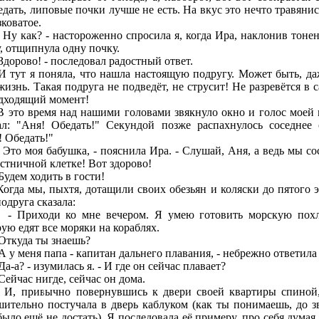
едать, липовые почки лучше не есть. На вкус это нечто травянис
зковатое.
 как? - настороженно спросила я, когда Ира, наклонив тоне
у, отщипнула одну почку.
орово! - последовал радостный ответ.
т я поняла, что нашла настоящую подругу. Может быть, да
жизнь. Такая подруга не подведёт, не струсит! Не разревётся в 
дходящий момент!
о время над нашими головами звякнуло окно и голос моей
ал: "Аня! Обедать!" Секундой позже распахнулось соседнее 
! Обедать!"
о моя бабушка, - пояснила Ира. - Слушай, Аня, а ведь мы со
естничной клетке! Вот здорово!
дем ходить в гости!
а мы, пыхтя, дотащили своих обезьян и коляски до пятого э
одруга сказала:
иходи ко мне вечером. Я умею готовить морскую похл
рую едят все моряки на кораблях.
куда ты знаешь?
у меня папа - капитан дальнего плавания, - небрежно ответила
-а? - изумилась я. - И где он сейчас плавает?
йчас нигде, сейчас он дома.
ривычно повернувшись к двери своей квартиры спиной
шительно постучала в дверь каблуком (как ты понимаешь, до з
было ещё не достать). Я последовала её примеру, про себя думая 