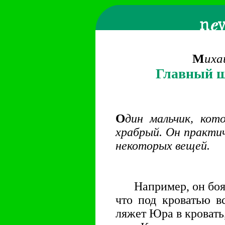
M
иха
Главный ш
О
дин мальчик, кот
храбрый. Он практич
некоторых вещей.
Например, он боялс
что под кроватью в
ляжет Юра в кровать,