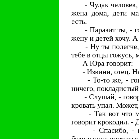
- Чудак человек, -
жена дома, дети ма
есть.
- Паразит ты, - го
жену и детей хочу. А
- Ну ты полегче, -
тебе в отцы гожусь,
А Юра говорит:
- Извини, отец. Не
- То-то же, - гово
ничего, покладистый
- Слушай, - говори
кровать упал. Может
- Так вот что мне 
говорит крокодил. - 
- Спасибо, - гов
будильника винт ра