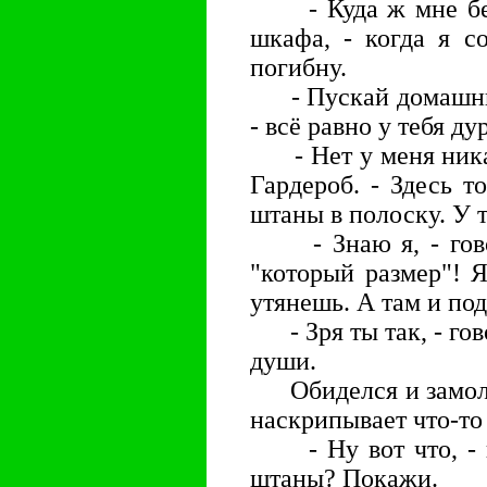
- Куда ж мне без в
шкафа, - когда я с
погибну.
- Пускай домашний,
- всё равно у тебя д
- Нет у меня никак
Гардероб. - Здесь 
штаны в полоску. У 
- Знаю я, - говор
"который размер"! 
утянешь. А там и п
- Зря ты так, - гово
души.
Обиделся и замолк.
наскрипывает что-то 
- Ну вот что, - го
штаны? Покажи.