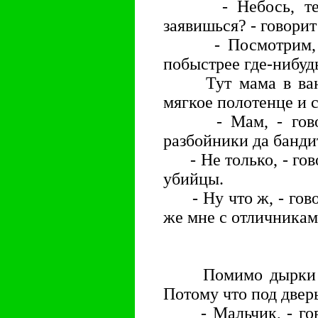
- Небось, тепер
заявишься? - говорит
- Посмотрим, - 
побыстрее где-нибуд
Тут мама в ванну
мягкое полотенце и с
- Мам, - говори
разбойники да банди
- Не только, - гово
убийцы.
- Ну что ж, - говор
же мне с отличникам
Помимо дырки Юр
Потому что под двер
- Мальчик, - говор