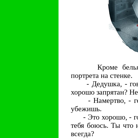
Кроме белья Юр
портрета на стенке.
- Дедушка, - гово
хорошо запрятан? Н
- Намертво, - гов
убежишь.
- Это хорошо, - гов
тебя боюсь. Ты что 
всегда?