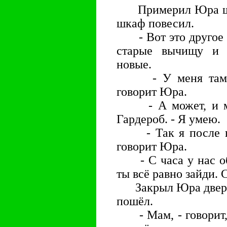
Примерил Юра шта
шкаф повесил.
- Вот это другое де
старые вычищу и п
новые.
- У меня там пр
говорит Юра.
- А может, и мол
Гардероб. - Я умею.
- Так я после шко
говорит Юра.
- С часа у нас обе
ты всё равно зайди. С
Закрыл Юра дверцы
пошёл.
- Мам, - говорит, 