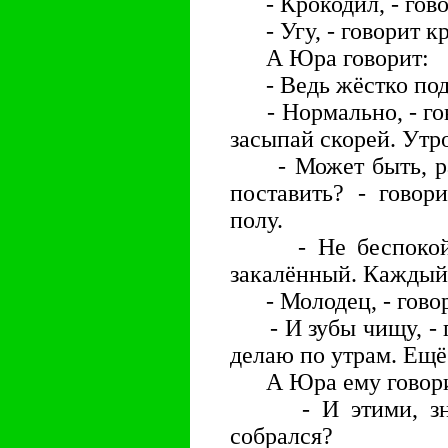
- Крокодил, - говор
- Угу, - говорит кро
А Юра говорит:
- Ведь жёстко под 
- Нормально, - гово
засыпай скорей. Утро
- Может быть, рас
поставить? - говор
полу.
- Не беспокойся,
закалённый. Каждый 
- Молодец, - говор
- И зубы чищу, - го
делаю по утрам. Ещё
А Юра ему говори
- И этими, значи
собрался?