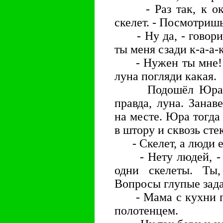
- Раз так, к окну
скелет. - Посмотришь
- Ну да, - говорит
ты меня сзади к-а-а
- Нужен ты мне! - 
луна погляди какая.
Подошёл Юра к о
правда, луна. Занав
на месте. Юра тогда
в штору и сквозь сте
- Скелет, а люди ес
- Нету людей, - го
одни скелеты. Ты,
Вопросы глупые зада
- Мама с кухни при
полотенцем.