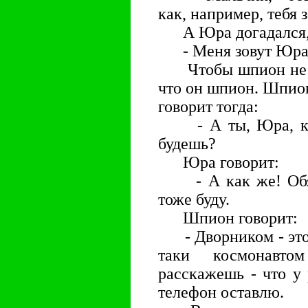
как, например, тебя 
А Юра догадался, ч
- Меня зовут Юра
Чтобы шпион не дог
что он шпион. Шпион
говорит тогда:
- А ты, Юра, как
будешь?
Юра говорит:
- А как же! Обяза
тоже буду.
Шпион говорит:
- Дворником - это 
таки космонавто
расскажешь - что у 
телефон оставлю.