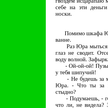
гвоздём исцарапаю 
себе на эти деньги
носки.
Помимо шкафа Юра 
ванне.
Раз Юра мыться в в
глаз не сводит. От
воду волной. Зафырк
- Ой-ой-ой! Пузыр
у тебя шипучий!
- Не будешь за мно
Юра. - Что ты за 
стыдно?
- Подумаешь, - гов
что ли, не видела? 