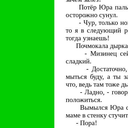
Потёр Юра пальцы
осторожно сунул.
- Чур, только ногти
то я в следующий р
тогда узнаешь!
Почмокала дырка п
- Мизинец сейча
сладкий.
- Достаточно, - 
мыться буду, а ты 
что, ведь там тоже д
- Ладно, - говори
положиться.
Вымылся Юра спок
маме в стенку стучит
- Пора!