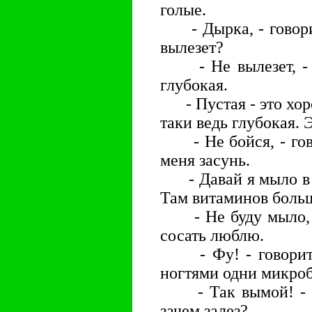
голые.
- Дырка, - говорит
вылезет?
- Не вылезет, - го
глубокая.
- Пустая - это хоро
таки ведь глубокая. 
- Не бойся, - гово
меня засунь.
- Давай я мыло в те
Там витаминов боль
- Не буду мыло, - 
сосать люблю.
- Фу! - говорит Ю
ногтями одни микро
- Так вымой! - го
зачем залез?