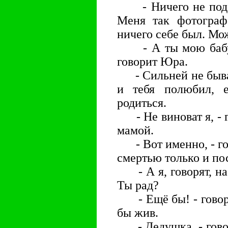
- Ничего не подела
Меня так фотограф
ничего себе был. Мож
- А ты мою бабуш
говорит Юра.
- Сильней не бывает
и тебя полюбил, 
родиться.
- Не виноват я, - г
мамой.
- Вот именно, - гов
смертью только и по
- А я, говорят, на 
Ты рад?
- Ещё бы! - говори
бы жив.
- Дедушка, - говори