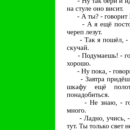
- Ну так бери и иди,
на стуле оно висит.
- А ты? - говорит
- А я ещё постою
череп лезут.
- Так я пошёл, - г
скучай.
- Подумаешь! - гов
хорошо.
- Ну пока, - говор
- Завтра придёшь? 
шкафу ещё полот
понадобиться.
- Не знаю, - гово
много.
- Ладно, учись, - г
тут. Ты только свет 