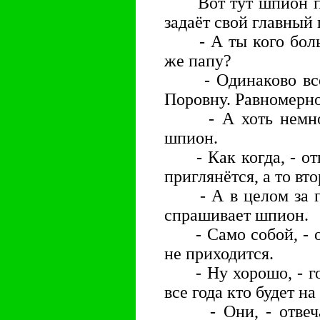
Вот тут шпион под
задаёт свой главный
- А ты кого боль
же папу?
- Одинаково всех 
Поровну. Равномерно
- А хоть немножк
шпион.
- Как когда, - отв
приглянётся, а то вто
- А в целом за год
спрашивает шпион.
- Само собой, - от
не приходится.
- Ну хорошо, - гов
все года кто будет н
- Они, - отвечает