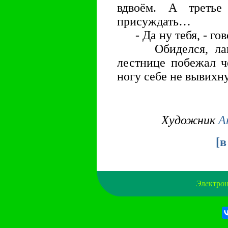
вдвоём. А треть
присуждать…
- Да ну тебя, - гов
Обиделся, лампо
лестнице побежал ч
ногу себе не вывихну
Художник
А
[
в
Э
л
е
ктр
о