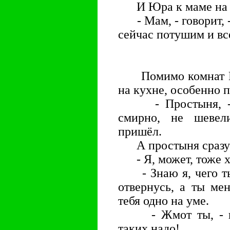
И Юра к маме на к
- Мам, - говорит, -
сейчас потушим и вс
Помимо комнат Юр
на кухне, особенно 
- Простыня, - г
смирно, не шевел
пришёл.
А простыня сразу 
- Я, может, тоже хо
- Знаю я, чего ты 
отвернусь, а ты ме
тебя одно на уме.
- Жмот ты, - гов
таких надо!