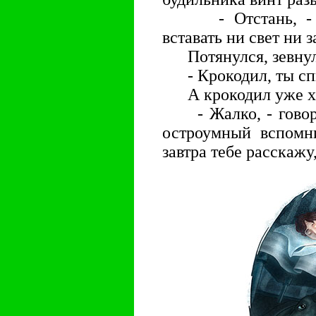
- Отстань, - гов
вставать ни свет ни 
Потянулся, зевнул 
- Крокодил, ты спи
А крокодил уже хра
- Жалко, - говорит
остроумный вспомни
завтра тебе расскажу