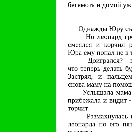
бегемота и домой уж
Однажды Юру съел
Но леопард громко
смеялся и корчил р
Юра ему попал не в т
- Доигрался? - го
что теперь делать б
Застрял, и пальце
снова маму на помощ
Услышала мама кр
прибежала и видит -
торчит.
Размахнулась мам
леопарда по его пя