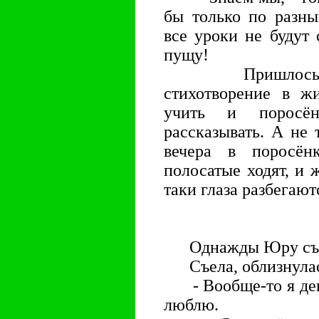
бы только по разны
все уроки не будут 
пущу!
Пришлось Юре
стихотворение в жи
учить и поросён
рассказывать. А не 
вечера в поросён
полосатые ходят, и 
таки глаза разбегают
Однажды Юру съел
Съела, облизнулась
- Вообще-то я дево
люблю.