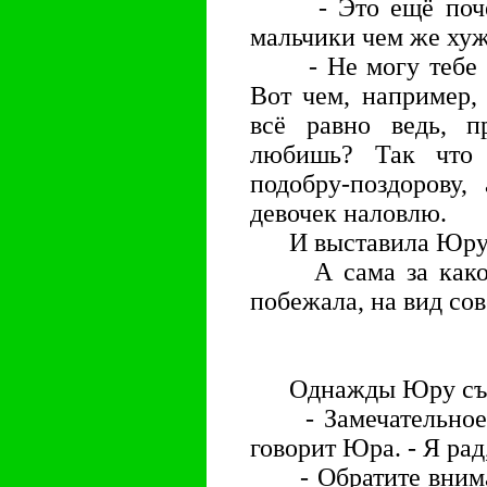
- Это ещё почему
мальчики чем же ху
- Не могу тебе объ
Вот чем, например,
всё равно ведь, п
любишь? Так что п
подобру-поздорову,
девочек наловлю.
И выставила Юру н
А сама за какой-
побежала, на вид со
Однажды Юру съел
- Замечательное ж
говорит Юра. - Я рад
- Обратите вниман