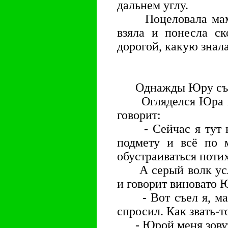
дальнем углу.
Поцеловала мама 
взяла и понесла ск
дорогой, какую знала
Однажды Юру съел
Огляделся Юра по 
говорит:
- Сейчас я тут ка
подмету и всё по 
обустраиваться пот
А серый волк услы
и говорит виновато 
- Вот съел я, маль
спросил. Как звать-т
- Юрой меня зовут,