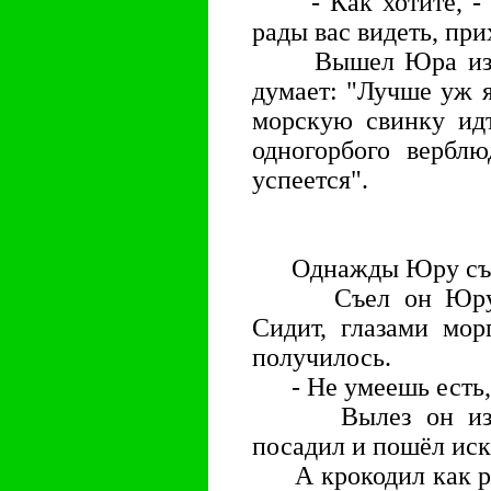
- Как хотите, - го
рады вас видеть, при
Вышел Юра из св
думает: "Лучше уж я
морскую свинку идт
одногорбого вербл
успеется".
Однажды Юру съел 
Съел он Юру, ра
Сидит, глазами мор
получилось.
- Не умеешь есть, н
Вылез он из туш
посадил и пошёл иск
А крокодил как раз