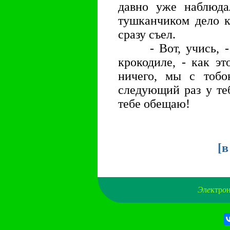
давно уже наблюд
тушканчиком дело к
сразу съел.
- Вот, учись, - 
крокодиле, - как эт
ничего, мы с тобо
следующий раз у теб
тебе обещаю!
[
в
Э
л
е
ктр
о