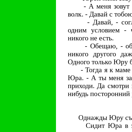
- А меня зовут се
волк. - Давай с тобо
- Давай, - согла
одним условием - 
никого не есть.
- Обещаю, - обрад
никого другого даж
Одного только Юру б
- Тогда я к маме с
Юра. - А ты меня за
приходи. Да смотри 
нибудь посторонний 
Однажды Юру съел
Сидит Юра в этом