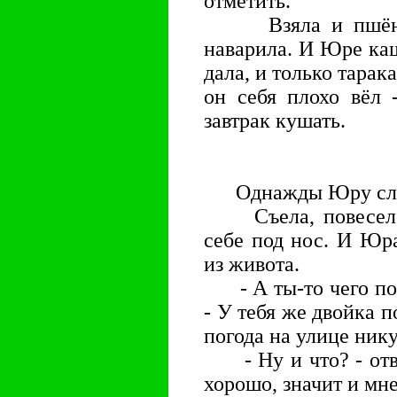
отметить.
Взяла и пшённой
наварила. И Юре ка
дала, и только тарак
он себя плохо вёл 
завтрак кушать.
Однажды Юру слоп
Съела, повеселела
себе под нос. И Юра
из живота.
- А ты-то чего поё
- У тебя же двойка п
погода на улице ник
- Ну и что? - отве
хорошо, значит и мне