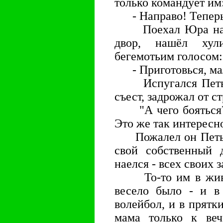
только командует им
- Направо! Теперь 
Поехал Юра на св
двор, нашёл хул
бегемотьим голосом:
- Приготовься, маль
Испугался Петька,
съест, задрожал от ст
"А чего бояться? -
Это же так интересно,
Пожалел он Петьку,
свой собственный 
наелся - всех своих 
То-то им в живот
весело было - и в
волейбол, и в прятки
мама только к веч