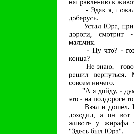
направлению к живот
- Эдак я, пожалуй
доберусь.
Устал Юра, присел
дороги, смотрит -
мальчик.
- Ну что? - гово
конца?
- Не знаю, - говор
решил вернуться. 
совсем ничего.
"А я дойду, - дума
это - на полдороге то
Взял и дошёл. Ник
доходил, а он вот 
животе у жирафа т
"Здесь был Юра".