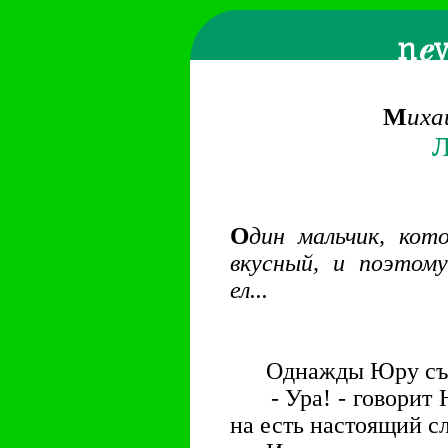
M
иха
О
дин мальчик, кот
вкусный, и поэтому
ел...
Однажды Юру съе
- Ура! - говорит Ю
на есть настоящий с