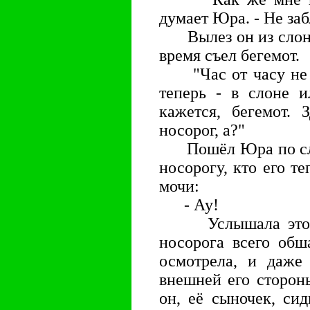
думает Юра. - Не заб
Вылез он из слона 
время съел бегемот.
"Час от часу не ле
теперь - в слоне и
кажется, бегемот. 
носорог, а?"
Пошёл Юра по слон
носорогу, кто его те
мочи:
- Ау!
Услышала это ма
носорога всего обш
осмотрела, и даже 
внешней его стороны
он, её сыночек, си