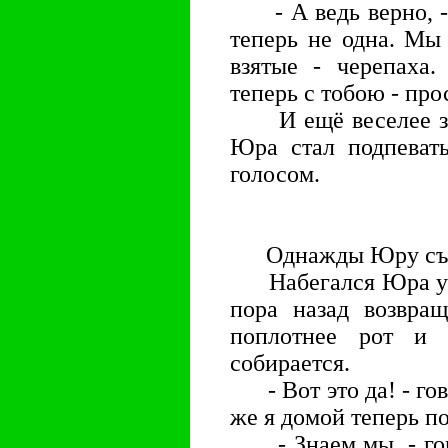
- А ведь верно, - 
теперь не одна. Мы
взятые - черепаха
теперь с тобою - про
И ещё веселее зап
Юра стал подпеват
голосом.
Однажды Юру съел
Набегался Юра у ро
пора назад возвращ
поплотнее рот и 
собирается.
- Вот это да! - гов
же я домой теперь п
- Знаем мы, - гово