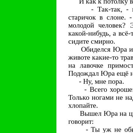
И как к потолку в 
- Так-так, - гов
старичок в слоне. 
молодой человек? 
какой-нибудь, а всё-
сидите смирно.
Обиделся Юра и за
животе какие-то тра
на лавочке примост
Подождал Юра ещё н
- Ну, мне пора.
- Всего хорошего, 
Только ногами не н
хлопайте.
Вышел Юра на цыпо
говорит:
- Ты уж не обижа