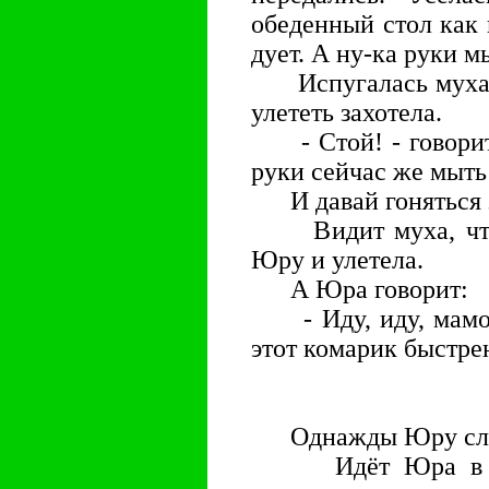
обеденный стол как 
дует. А ну-ка руки 
Испугалась муха 
улететь захотела.
- Стой! - говорит 
руки сейчас же мыть
И давай гоняться за
Видит муха, что 
Юру и улетела.
А Юра говорит:
- Иду, иду, мамочк
этот комарик быстрен
Однажды Юру сло
Идёт Юра в дли