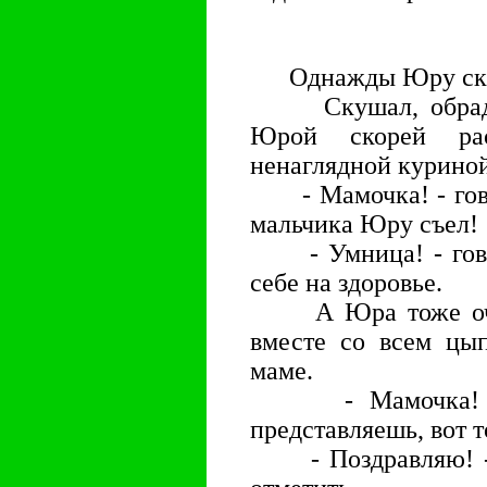
Однажды Юру ску
Скушал, обрадов
Юрой скорей рас
ненаглядной курино
- Мамочка! - говор
мальчика Юру съел!
- Умница! - говор
себе на здоровье.
А Юра тоже очен
вместе со всем цып
маме.
- Мамочка! - г
представляешь, вот 
- Поздравляю! - г