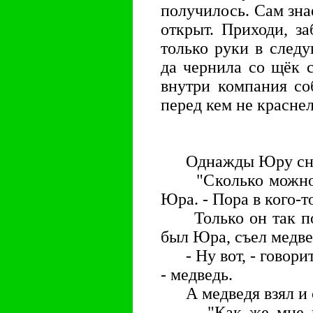
получилось. Сам знае
открыт. Приходи, за
только руки в след
да чернила со щёк 
внутри компания со
перед кем не краснел
Однажды Юру снов
"Сколько можно у
Юра. - Пора в кого-т
Только он так поду
был Юра, съел медве
- Ну вот, - говорит
- медведь.
А медведя взял и с
"Как же мне выб