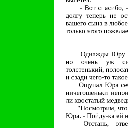
вылетел.
- Вот спасибо, - г
долгу теперь не ос
вашего сына в любое 
только этого пожелае
Однажды Юру съел
но очень уж сим
толстенький, полосат
и сзади чего-то такое
Ощупал Юра себя с
ничегошеньки непон
ли хвостатый медведь
"Посмотрим, что ма
Юра. - Пойду-ка ей н
- Отстань, - отвеч