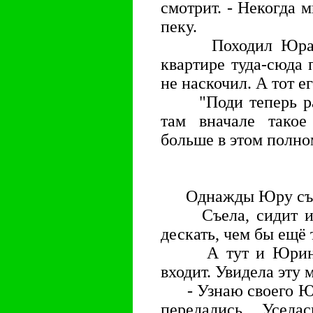
смотрит. - Некогда м
пеку.
Походил Юра вок
квартире туда-сюда 
не наскочил. А тот ег
"Поди теперь разу
там вначале тако
больше в этом полно
Однажды Юру съел
Съела, сидит и н
дескать, чем бы ещё 
А тут и Юрина м
входит. Увидела эту 
- Узнаю своего Юру
передались. Усел