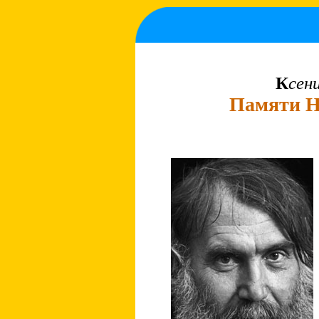
К
сен
Памяти Н