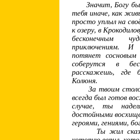
Значит, Богу было 
тебя иначе, как жив
просто уплыл на сво
к озеру, в Крокодило
бесконечным чу
приключениям. И
потянет сосновым
соберутся в бе
расскажешь, где 
Колюня.
За твоим столом 
всегда был готов во
случае, ты наде
достойными восхище
героями, гениями, 
Ты жил сказку, 
которую верил, котор