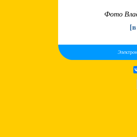
Фото Вла
[
в
Э
л
е
ктр
о