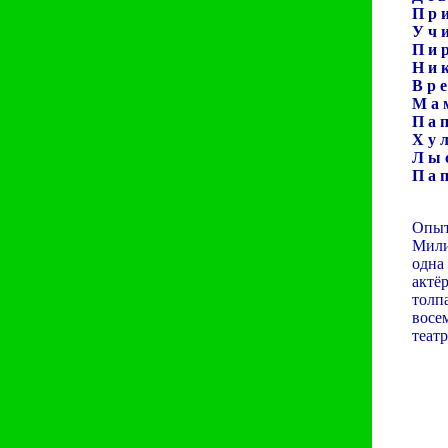
П р 
У ч и
П и р
Н и к
В р 
М а 
П а п
Х у л
Л ы с
П а п
Одна
Опыт
Мили
одна
актё
толп
восе
теат