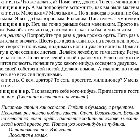
 а т е л ь.
Что же делать, а? Помогите, доктор. То есть милицион
 и ц и о н е р.
А вы попробуйте вспомнить, как вы были малень
 а т е л ь.
Маленьким? Маленьким... Но я никогда в жизни не бы
ньким! Я всегда был взрослым. Большим. Писателем. Пумпочки
 и ц и о н е р.
Нет, вы точно раньше были маленьким. Просто в
ли. Вам обязательно надо вспомнить, как вы были маленьким.
ет рецепт.)
Попробуйте три раза в день громко орать. Пять раз в
зительно визжать. Шесть раз в день садиться на велосипед, прое
сей скорости по лужам, поднимать ноги и ужасно вопить. Прыгат
егу в кучи осенних листьев. Делайте лечебную гимнастику. Регу
те на голове. Почешите левой ногой правое ухо. Если своё ухо не
чится почесать, почешите ухо какого-нибудь соседнего дедушки.
ко своей собственной ногой. Должно помочь. А главное, по ноча
тесь изо всех сил подушками.
 а т е л ь.
С кем, доктор? То есть, простите, милиционер? У меня
о нет.
 и ц и о н е р.
Так заведите себе кого-нибудь. Пригласите в гости
хов вам.
(Свистит в свисток и исчезает.)
Писатель стоит как остолоп. Глядит в бумажку с рецептом.
Несколько раз нелепо подпрыгивает. Орёт. Взвизгивает. Вскак
на велосипед, едет, орёт. Пытается ходить на голове и чесать
левой ногой правое ухо. Потом ухо кого-нибудь из публики.
Останавливается. Вздыхает.
Ложится в гамак.