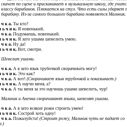
скачет по сцене и прискакивает в музыкальную школу, где учитс
классу барабанов. Плюхается на стул. Что есть силы ударяет 
барабану. Из-за самого большого барабана появляется Мальчик.
 ч к а.
Ты кто?
 ь ч и к.
Я новенький.
 ч к а.
Подумаешь, новенький.
 ь ч и к.
Я зато ушами шевелить умею.
 ч к а.
Ну да!
 ь ч и к.
Вот, смотри.
Шевелит ушами.
 ч к а.
А я зато язык трубочкой сворачивать могу!
 ь ч и к.
Это как?
 ч к а.
А вот!
(Сворачивает язык трубочкой и показывает.)
 ь ч и к.
А научи меня, а?
 ч к а.
А ты меня за это научишь ушами шевелить, чур!
Мальчик и Анечка сворачивают языки, шевелят ушами.
 ч к а.
А я зато всякие рожи строить умею!
 ь ч и к.
Сострой хоть одну!
 ч к а.
Пожалуйста!
(Строит рожу, Мальчик чуть не падает со
.)