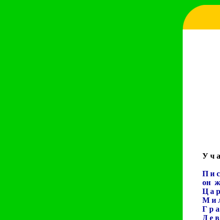
У ч а
П и с
он же
Ц а р
М и л
Г р а
Д е в