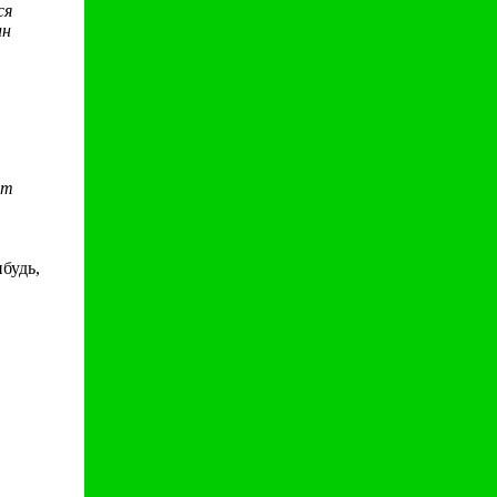
ся
ин
ет
будь,