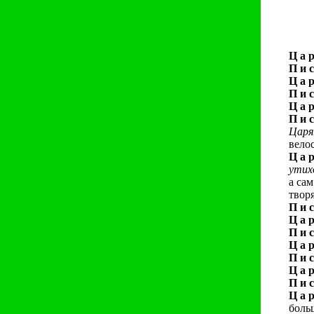
Ц а р
П и с
Ц а р
П и с
Ц а р
П и с
Царя
велос
Ц а р
утих
а са
твор
П и с
Ц а р
П и с
Ц а р
П и с
Ц а р
П и с
Ц а р
боль