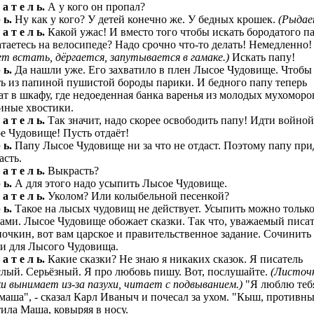
 а т е л ь.
А у кого он пропал?
 ь.
Ну как у кого? У детей конечно же. У бедных крошек.
(Рыдае
 а т е л ь.
Какой ужас! И вместо того чтобы искать бородатого па
атаетесь на велосипеде? Надо срочно что-то делать! Немедленно!
ет встать, дёргается, запутывается в гамаке.)
Искать папу!
 ь.
Да нашли уже. Его захватило в плен Лысое Чудовище. Чтобы
ть из папиной пушистой бороды парики. И бедного папу теперь
ат в шкафу, где недоеденная банка варенья из молодых мухоморо
ные хвостики.
 а т е л ь.
Так значит, надо скорее освободить папу! Идти войной
е Чудовище! Пусть отдаёт!
 ь.
Папу Лысое Чудовище ни за что не отдаст. Поэтому папу при
асть.
 а т е л ь.
Выкрасть?
 ь.
А для этого надо усыпить Лысое Чудовище.
 а т е л ь.
Уколом? Или колыбельной песенкой?
 ь.
Такое на лысых чудовищ не действует. Усыпить можно тольк
ками. Лысое Чудовище обожает сказки. Так что, уважаемый писа
очкин, вот вам царское и правительственное задание. Сочинить
ки для Лысого Чудовища.
 а т е л ь.
Какие сказки? Не знаю я никаких сказок. Я писатель
слый. Серьёзный. Я про любовь пишу. Вот, послушайте.
(Листоч
ки вынимает из-за пазухи, читает с подвыванием.)
"Я люблю теб
аша", - сказал Карл Иваныч и почесал за ухом. "Кыш, противны
тила Маша, ковыряя в носу.