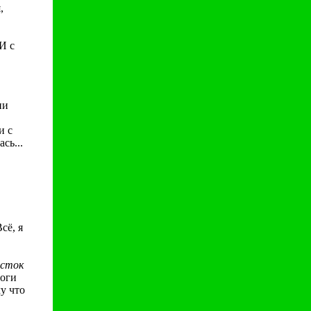
,
И с
ни
и с
сь...
сё, я
исток
Ноги
у что