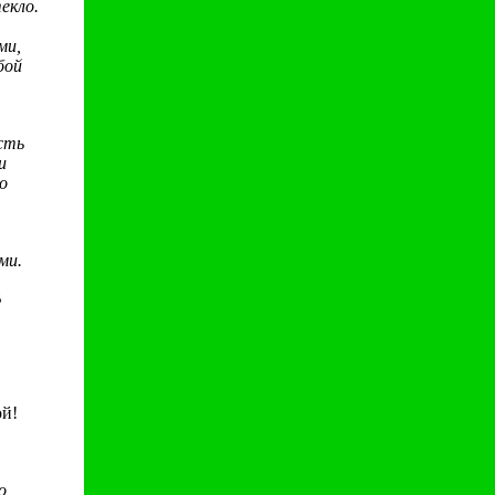
екло.
ми,
бой
сть
и
о
ми.
В
ой!
о