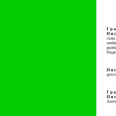
Г р а
П и с
силы
отби
разд
Поде
П и с
детст
Г р а
П и с
Анеч