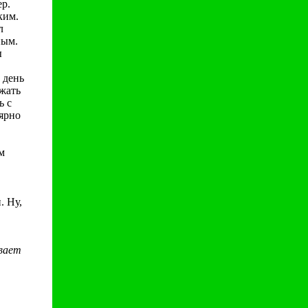
ер.
ким.
л
ным.
ы
 день
зжать
ь с
лярно
м
. Ну,
ивает