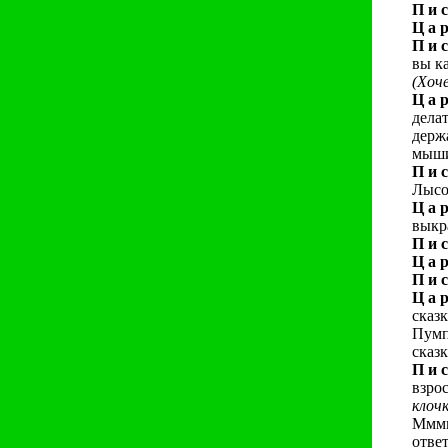
П и с
Ц а р
П и с
вы к
(Хоч
Ц а р
дела
держ
мыши
П и с
Лысо
Ц а р
выкр
П и с
Ц а р
П и с
Ц а р
сказ
Пумп
сказ
П и с
взро
клоч
Мммм
отве