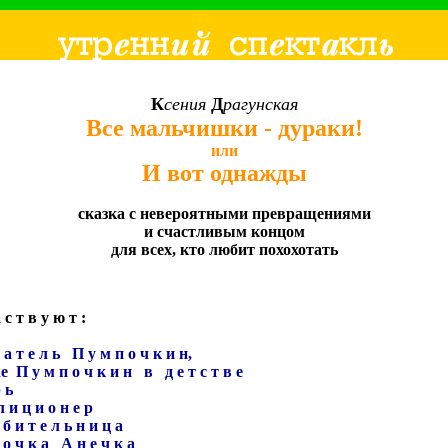
К
сения
Д
рагунская
Все мальчишки - дураки!
или
И вот однажды
сказка с невероятными превращениями
и счастливым концом
для всех, кто любит похохотать
 с т в у ю т :
 а т е л ь П у м п о ч к и н,
 П у м п о ч к и н в д е т с т в е
 ь
 и ц и о н е р
 б и т е л ь н и ц а
 о ч к а А н е ч к а