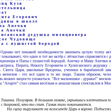
и н ц К у з я
 т е л ь н и ц а
 а т
 и т а Е г о р о в и ч
е д и н ы в ш к о л е
м а А н е ч к и
 а А н е ч к и
 и г а н с к и й д е д у ш к а м и л и ц и о н е р а
 о е Ч у д о в и щ е
 а с п у ш и с т о й б о р о д о й
ко нет никакой необходимости занимать целую толпу акт
 показывает, что один и тот же актёр с лёгкостью справляется с 
ционера и Папы с пушистой бородой. Анечку и Маму Анечки и
 актриса, Пирата, Никиту Егоровича и Хулиганского дедушку -
р. Свита Царя, школьные Вредины, ученики в барабанной шк
а женихов - это всё одни и те же люди. Таким образом, чело
мь можно запросто уложиться. "Все мальчишки - дураки!" москов
ра "Апарте" стал самым весёлым и аншлаговым спектаклем в Мос
Тишина. Полумрак. В большом гамаке, укрывшись клетчатым п
с бахромой, кто-то спит. Гамак тихо покачивается.
На сцену выруливает на велосипеде Царь в короне. Подъезж