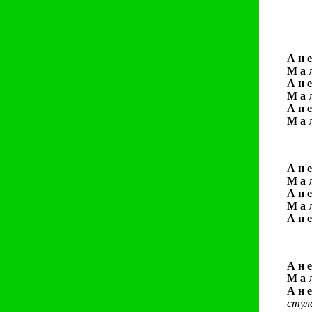
А н е
М а л
А н е
М а л
А н е
М а л
А н е
М а л
А н е
М а л
А н е
А н е
М а л
А н е
стула