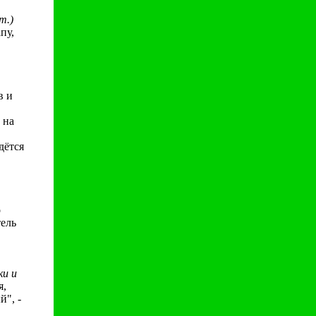
т.)
пу,
в и
 на
дётся
о
тель
ки и
я,
й", -