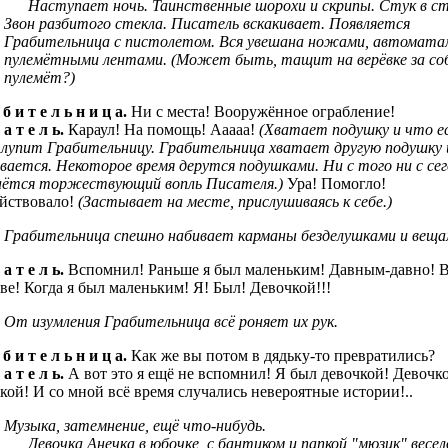
Наступает ночь. Таинственные шорохи и скрипы. Стук в ст
Звон разбитого стекла. Писатель вскакивает. Появляется
Грабительница с пистолетом. Вся увешана ножами, автомата
пулемётными лентами. (Может быть, тащит на верёвке за со
пулемёт?)
 б и т е л ь н и ц а.
Ни с места! Вооружённое ограбление!
 а т е л ь.
Караул! На помощь! Ааааа!
(Хватает подушку и что е
 лупит Грабительницу. Грабительница хватает другую подушку 
вается. Некоторое время дерутся подушками. Ни с того ни с сег
аётся торжествующий вопль Писателя.)
Ура! Помогло!
йствовало!
(Застывает на месте, прислушиваясь к себе.)
Грабительница спешно набивает карманы безделушками и веща
 а т е л ь.
Вспомнил! Раньше я был маленьким! Давным-давно! 
ве! Когда я был маленьким! Я! Был! Девочкой!!!
От изумления Грабительница всё роняет их рук.
 б и т е л ь н и ц а.
Как же вы потом в дядьку-то превратились?
 а т е л ь.
А вот это я ещё не вспомнил! Я был девочкой! Девочк
кой! И со мной всё время случались невероятные истории!..
Музыка, затемнение, ещё что-нибудь.
Девочка Анечка в юбочке, с бантиком и папкой "мюзик" весел