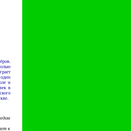
ёров.
ролью
грает
 один
оле и
век в
ского
кве.
ледом
ает к