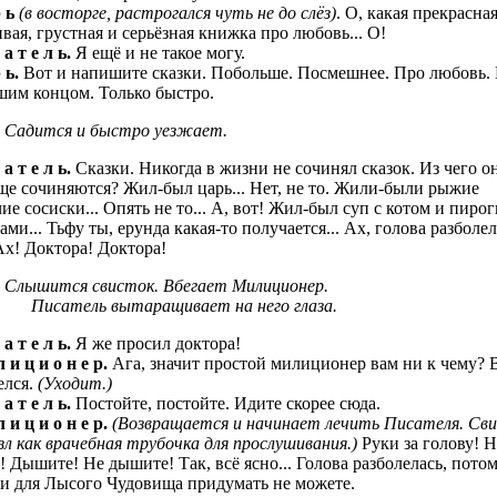
 ь
(в восторге, растрогался чуть не до слёз)
. О, какая прекрасная
вая, грустная и серьёзная книжка про любовь... О!
 а т е л ь.
Я ещё и не такое могу.
 ь.
Вот и напишите сказки. Побольше. Посмешнее. Про любовь. 
шим концом. Только быстро.
Садится и быстро уезжает.
 а т е л ь.
Сказки. Никогда в жизни не сочинял сказок. Из чего о
ще сочиняются? Жил-был царь... Нет, не то. Жили-были рыжие
ие сосиски... Опять не то... А, вот! Жил-был суп с котом и пирог
ами... Тьфу ты, ерунда какая-то получается... Ах, голова разболела
Ах! Доктора! Доктора!
Слышится свисток. Вбегает Милиционер.
Писатель вытаращивает на него глаза.
 а т е л ь.
Я же просил доктора!
 и ц и о н е р.
Ага, значит простой милиционер вам ни к чему? В
елся.
(Уходит.)
 а т е л ь.
Постойте, постойте. Идите скорее сюда.
 и ц и о н е р.
(Возвращается и начинает лечить Писателя. Св
зл как врачебная трубочка для прослушивания.)
Руки за голову! 
! Дышите! Не дышите! Так, всё ясно... Голова разболелась, потом
ки для Лысого Чудовища придумать не можете.