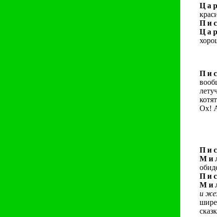
Ц а р
краси
П и с
Ц а р
хоро
П и с
вооб
летуч
котят
Ох! 
П и с
М и л
обид
П и с
М и л
и же
шире
сказ