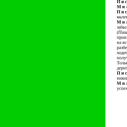
П и с
М и л
П и с
мале
М и л
забы
(Пиш
прон
на в
разб
ходи
полу
Толь
дери
П и с
никог
М и л
успе