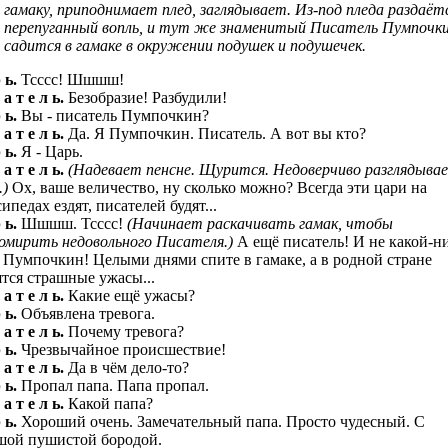
гамаку, приподнимает плед, заглядывает. Из-под пледа раздаёт
перепуганный вопль, и тут же знаменитый Писатель Пумпочк
садится в гамаке в окружении подушек и подушечек.
 ь.
Тсссс! Шшшш!
 а т е л ь.
Безобразие! Разбудили!
 ь.
Вы - писатель Пумпочкин?
 а т е л ь.
Да. Я Пумпочкин. Писатель. А вот вы кто?
 ь.
Я - Царь.
 а т е л ь.
(Надевает пенсне. Щурится. Недоверчиво разглядыва
.)
Ох, ваше величество, ну сколько можно? Всегда эти цари на
ипедах ездят, писателей будят...
 ь.
Шшшш. Тсссс!
(Начинает раскачивать гамак, чтобы
омирить недовольного Писателя.)
А ещё писатель! И не какой-ни
м Пумпочкин! Целыми днями спите в гамаке, а в родной стране
ятся страшные ужасы...
 а т е л ь.
Какие ещё ужасы?
 ь.
Объявлена тревога.
 а т е л ь.
Почему тревога?
 ь.
Чрезвычайное происшествие!
 а т е л ь.
Да в чём дело-то?
 ь.
Пропал папа. Папа пропал.
 а т е л ь.
Какой папа?
 ь.
Хороший очень. Замечательный папа. Просто чудесный. С
шой пушистой бородой.