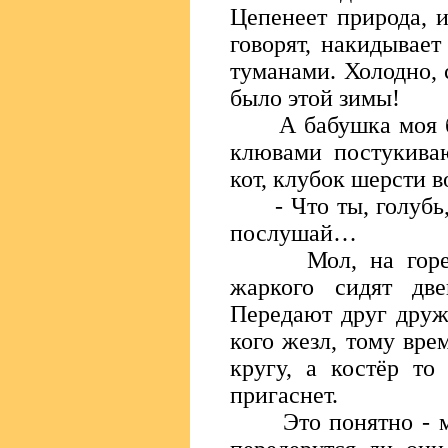
Цепенеет природа, и
говорят, накидывае
туманами. Холодно, 
было этой зимы!
А бабушка моя без
клювами постукиваю
кот, клубок шерсти в
- Что ты, голубь, з
послушай…
Мол, на горе ст
жаркого сидят две
Передают друг друж
кого жезл, тому вре
кругу, а костёр то
пригаснет.
Это понятно - мес