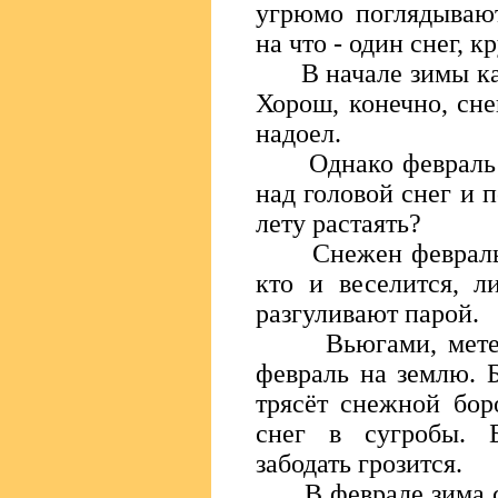
угрюмо поглядывают
на что - один снег, к
В начале зимы как 
Хорош, конечно, сне
надоел.
Однако февраль ещ
над головой снег и п
лету растаять?
Снежен февраль и 
кто и веселится, л
разгуливают парой.
Вьюгами, метелям
февраль на землю. Б
трясёт снежной бор
снег в сугробы. 
забодать грозится.
В феврале зима с 