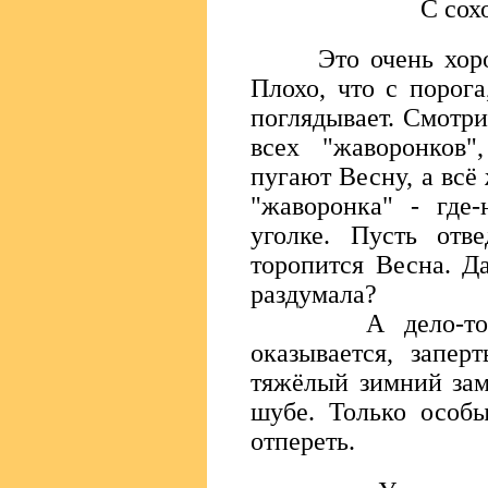
С сох
Это очень хорошо
Плохо, что с порог
поглядывает. Смотри
всех "жаворонков"
пугают Весну, а всё
"жаворонка" - где-
уголке. Пусть отве
торопится Весна. Д
раздумала?
А дело-то про
оказывается, запер
тяжёлый зимний зам
шубе. Только особ
отпереть.