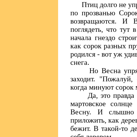
Птиц долго не упра
по прозванью Сорок
возвращаются. И В
поглядеть, что тут 
начала гнездо строи
как сорок разных пр
родился - вот уж уди
снега.
Но Весна упрямая
заходит. "Пожалуй, 
когда минуют сорок 
Да, это правда - 
мартовское солнце 
Весну. И слышно
приложить, как дерев
бежит. В такой-то д
себя деревом.