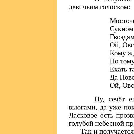
девичьим голоском:
Мосточ
Сукном 
Гвоздям
Ой, Овс
Кому ж,
По тому
Ехать 
Да Ново
Ой, Овс
Ну, сечёт ещё я
вьюгами, да уже пок
Ласковое есть проз
голубой небесной пр
Так и получается, 