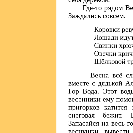
Где-то рядом Весна
Заждались совсем.
Коровки реву
Лошади идут 
Свинки хрюча
Овечки крича
Шёлковой тр
Весна всё слыши
вместе с дядькой Ал
Гор Вода. Этот вод
весенники ему помощ
пригорков катится 
снеговая бежит. 
Запасайся на весь г
веснушки вывести.