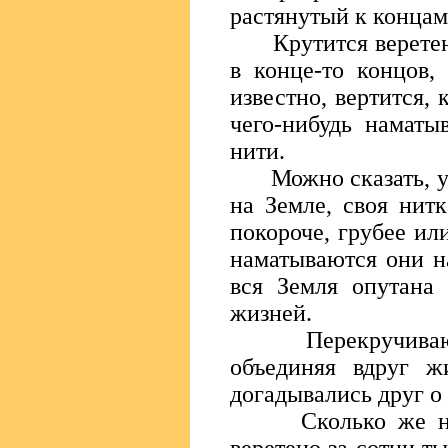
растянутый к концам,
Крутится веретено,
в конце-то концов,
известно, вертится, 
чего-нибудь наматыв
нити.
Можно сказать, у к
на Земле, своя нитк
покороче, грубее ил
наматываются они н
вся Земля опутана
жизней.
Перекручиваются
объединяя вдруг ж
догадывались друг о 
Сколько же ните