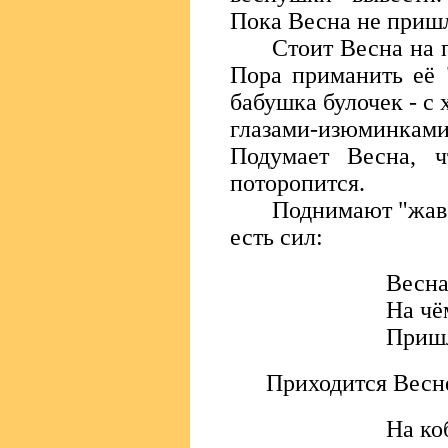
Пока Весна не пришл
Стоит Весна на пор
Пора приманить её 
бабушка булочек - с
глазами-изюминка
Подумает Весна, ч
поторопится.
Поднимают "жаворо
есть сил:
Весна
На чё
Пришл
Приходится Весне 
На ко