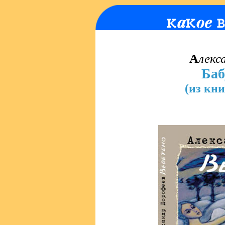
А
лекс
Баб
(из кн