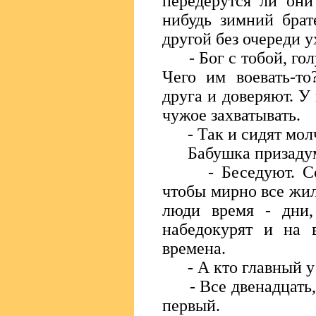
передерутся ли они
нибудь зимний брат
другой без очереди 
- Бог с тобой, голу
Чего им воевать-то
друга и доверяют. У
чужое захватывать.
- Так и сидят мол
Бабушка призадум
- Беседуют. Сове
чтобы мирно все жил
люди время - дни,
набедокурят и на в
времена.
- А кто главный у
- Все двенадцать, г
первый.