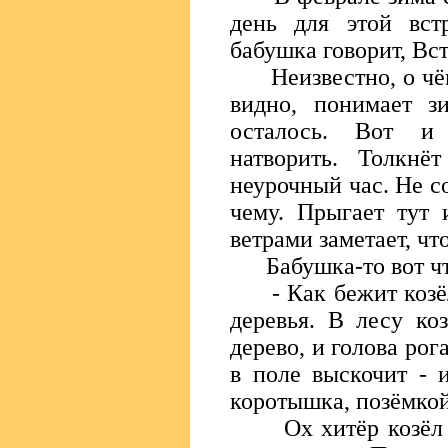
день для этой вст
бабушка говорит, Вст
Неизвестно, о чём 
видно, понимает з
осталось. Вот и
натворить. Толкнё
неурочный час. Не с
чему. Прыгает тут 
ветрами заметает, чт
Бабушка-то вот что
- Как бежит козёл 
деревья. В лесу ко
дерево, и голова рог
в поле выскочит - и
коротышка, позёмкой
Ох хитёр козёл су