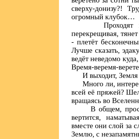
веретено за сотни ты
сверху-донизу?! Тр
огромный клубок…
Проходят века,
перекрещивая, тянет
- плетёт бесконечн
Лучше сказать, эдак
ведёт неведомо куда,
Время-веремя-веретен
И выходит, Земля - 
Много ли, интересн
всей её пряжей? Шел
вращаясь во Вселенн
В общем, простое
вертится, наматыв
вместе они слой за 
Землю, с незапамятн