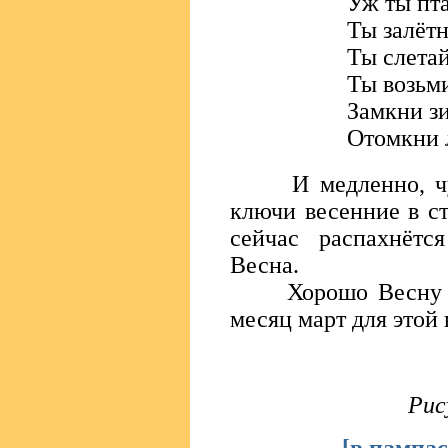
Уж ты пт
Ты залётн
Ты слетай
Ты возьм
Замкни з
Отомкни 
И медленно, чут
ключи весенние в с
сейчас распахнётся
Весна.
Хорошо Весну вст
месяц март для этой 
Рис