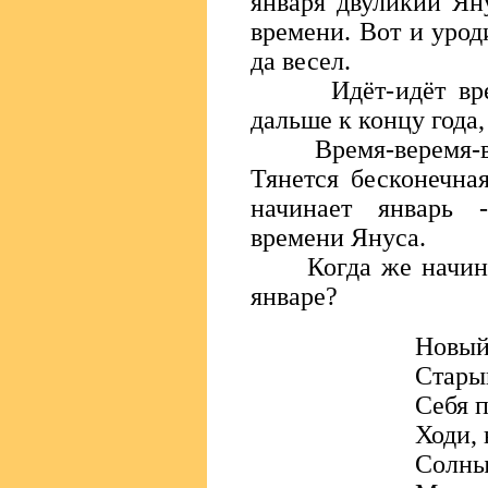
января двуликий Яну
времени. Вот и урод
да весел.
Идёт-идёт время
дальше к концу года,
Время-веремя-вере
Тянется бесконечна
начинает январь 
времени Януса.
Когда же начинать
январе?
Новый
Стары
Себя п
Ходи, 
Солны