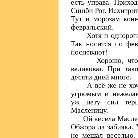
есть управа. Прихо
Сшиби Рог. Исхитритс
Тут и морозам коне
февральский.
Хотя и однорогий 
Так носится по фев
поспевают!
Хорошо, что фев
великоват. При так
десяти дней много.
А всё же не хоче
угрюмым и нежелан
уж нету сил терп
Масленицу.
Ой весела Маслени
Обжора да забияка. У
не мешал веселью. 