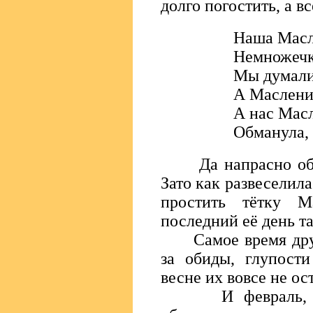
долго погостить, а в
Наша Масл
Немножечк
Мы думали,
А Маслениц
А нас Мас
Обманула, 
Да напрасно обиж
Зато как развеселила
простить тётку М
последний её день та
Самое время друг 
за обиды, глупости
весне их вовсе не ос
И февраль, каже