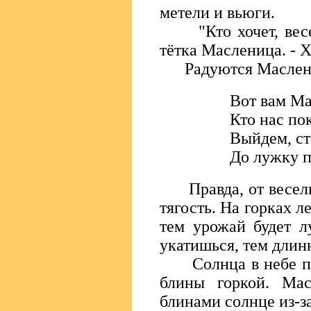
метели и вьюги.
"Кто хочет, весели
тётка Масленица. - Х
Радуются Маслениц
Вот вам Ма
Кто нас по
Выйдем, ст
До лужку п
Правда, от веселья 
тягость. На горках л
тем урожай будет л
укатишься, тем длинн
Солнца в небе пока
блины горкой. Ма
блинами солнце из-з