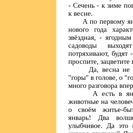
- Сечень - к зиме по
к весне.
А по первому янва
нового года харак
звёздная, - ягодным
садоводы выходя
потряхивают, будят -
проспите, зацветите 
Да, весна не за 
"горы" в голове, о "
много разговора впер
А есть в январе
животные на человеч
о своём житье-бы
январь! Два вол
улыбчивое. Да это 