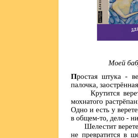
Моей баб
П
ростая штука - ве
палочка, заострённая
Крутится веретено
мохнатого растрёпан
Одно и есть у верете
в общем-то, дело - н
Шелестит веретено.
не превратится в ш