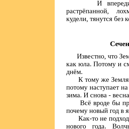
И впереди их 
растрёпанной, лох
кудели, тянутся без 
Сечен
Известно, что Земл
как юла. Потому и см
днём.
К тому же Земля в
потому наступает на 
зима. И снова - вес
Всё вроде бы прост
почему новый год в 
Как-то не подходит
нового года. Волч