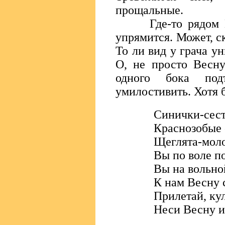
прощальные.
Где-то рядом Вес
упрямится. Может, с
То ли вид у грача у
О, не просто Весну
одного бока под
умилостивить. Хотя 
Синички-сест
Краснозобые
Щеглята-моло
Вы по воле п
Вы на вольно
К нам Весну 
Прилетай, кул
Неси Весну и