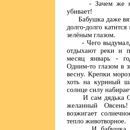
- Зачем же янва
убивает!
Бабушка даже вязан
долго-долго катится 
зелёным глазом.
- Чего выдумал, г
отдыхают реки и п
месяц январь - го
Одним-то глазом в з
весну. Крепки мороз
хоть на куриный ш
солнце силу набирает
И сам дядька Овсе
желанный Овсень
возжигает солнечно
тепло животворное.
И бабушка вдруг