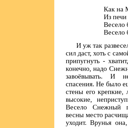
Как на 
Из печи
Весело 
Весело 
И уж так развесели
сил даст, хоть с сам
припугнуть - хватит
конечно, надо Снежн
завоёвывать. И 
спасения. Не было ещ
стены его крепкие, 
высокие, неприступ
Весело Снежный г
весны место расчищ
уходит. Врунья она