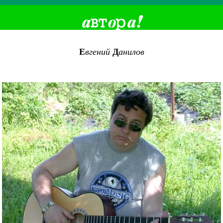
Е
вгений
Д
анилов