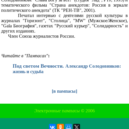
тематического фильма "Страна анекдотов: Россия в зеркале
политического анекдота" (ТК "РЕН-ТВ", 2001).
Печатал интервью с деятелями русской культуры в
журналах "Горизонт", "Столица", "MW" (Мужское/Женское),
"Gala Биография", газетах "Русский курьер", "Солидарность" и
других изданиях.
Член Союза журналистов России.
Читайте в "Пампасах"
:
Под светом Вечности.
Александр Солодовников:
жизнь и судьба
[
в пампасы
]
Э
л
е
ктр
о
нн
ые
п
а
мп
а
с
ы
©
2006