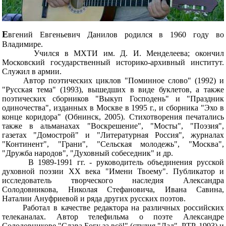
Е
вгений Евгеньевич Данилов родился в 1960 году во
Владимире.
Учился в МХТИ им. Д. И. Менделеева; окончил
Московский государственный историко-архивный институт.
Служил в армии.
Автор поэтических циклов "Поминное слово" (1992) и
"Русская тема" (1993), вышедших в виде буклетов, а также
поэтических сборников "Выкуп Господень" и "Праздник
одиночества", изданных в Москве в 1995 г., и сборника "Эхо в
конце коридора" (Обнинск, 2005). Стихотворения печатались
также в альманахах "Воскрешение", "Мосты", "Поэзия",
газетах "Домострой" и "Литературная Россия", журналах
"Континент", "Грани", "Сельская молодежь", "Москва",
"Дружба народов", "Духовный собеседник" и др.
В 1989-1991 гг. - руководитель объединения русской
духовной поэзии ХХ века "Имени Твоему". Публикатор и
исследователь творческого наследия Александра
Солодовникова, Николая Стефановича, Ивана Савина,
Наталии Ануфриевой и ряда других русских поэтов.
Работал в качестве редактора на различных российских
телеканалах. Автор телефильма о поэте Александре
Солодовникове "Слава Богу за всё!" (студия "Лад", РТР, 1993) и