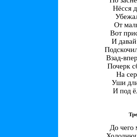
По засн
Нёсся 
Убежал
От мал
Вот прис
И давай
Подскочил
Взад-впер
Почерк с
На сер
Уши дл
И под 
Тр
До чего 
Холодню