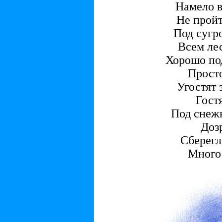
Намело 
Не пройт
Под сугр
Всем ле
Хорошо по
Просто
Угостят
Гостя
Под снежк
Дозр
Сберегл
Много 