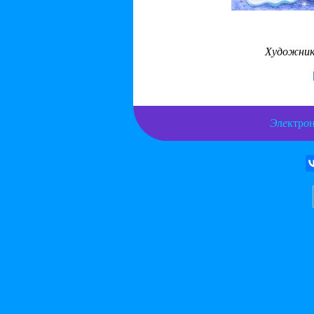
Художни
Э
л
е
ктр
о