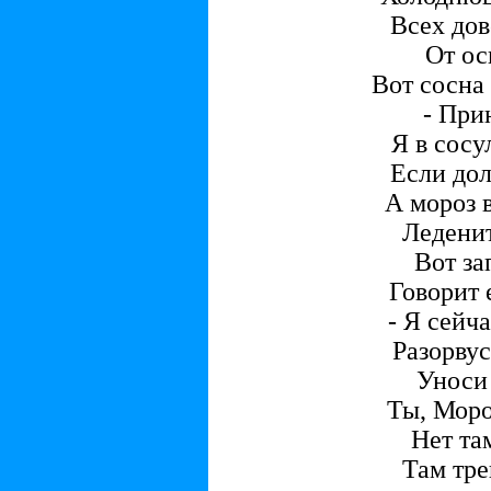
Всех дов
От ос
Вот сосна 
- При
Я в сосу
Если до
А мороз в
Леденит
Вот за
Говорит 
- Я сейч
Разорвус
Уноси
Ты, Мороз
Нет там
Там тре