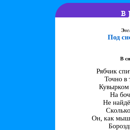
Э
ве
Под с
В с
Рябчик спи
Точно в 
Кувырком в
На боч
Не найдё
Сколько
Он, как мышь
Борозд