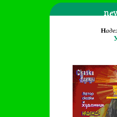
Н
аде