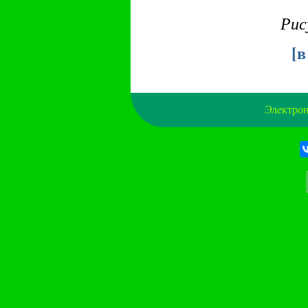
Рис
[
в
Э
л
е
ктр
о