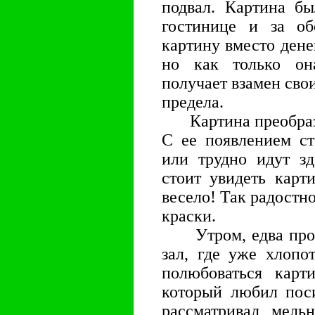
подвал. Картина бы
гостинице и за об
картину вместо дене
но как только он
получает взамен свои
предела.
Картина преобразил
С ее появлением ст
или трудно идут зд
стоит увидеть карт
весело! Так радостно
краски.
Утром, едва прос
зал, где уже хлопо
полюбоваться карт
который любил поси
рассматривал мель