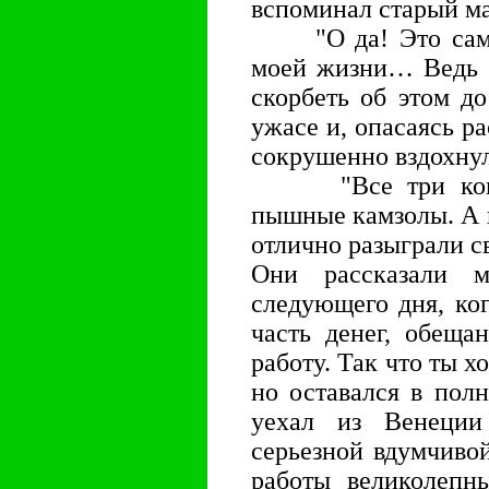
вспоминал старый ма
"О да! Это самое
моей жизни… Ведь я
скорбеть об этом д
ужасе и, опасаясь ра
сокрушенно вздохнул
"Все три комед
пышные камзолы. А 
отлично разыграли с
Они рассказали 
следующего дня, ко
часть денег, обещ
работу. Так что ты х
но оставался в полн
уехал из Венеции
серьезной вдумчивой
работы великолепн