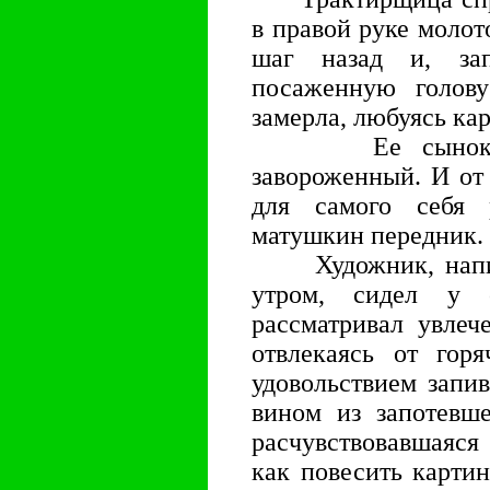
в правой руке молото
шаг назад и, зап
посаженную голову
замерла, любуясь ка
Ее сынок смо
завороженный. И от
для самого себя 
матушкин передник.
Художник, напис
утром, сидел у 
рассматривал увлеч
отвлекаясь от горя
удовольствием запи
вином из запотевше
расчувствовавшаяся
как повесить карти