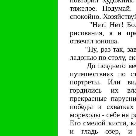
повторил художник
тяжелое. Подумай
спокойно. Хозяйствуй
"Нет! Нет! Больш
рисования, я и пре
отвечал юноша.
"Ну, раз так, завт
ладонью по столу, ск
До позднего вечер
путешествиях по ст
портреты. Или ви
гордились их вл
прекрасные парусни
победы в схватках
мореходы - себе на р
Его смелой кисти, к
и гладь озер, и 