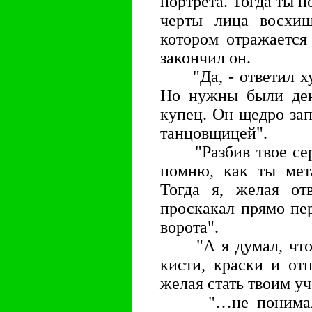
портрета. Тогда ты п
черты лица восхищ
котором отражается 
закончил он.
"Да, - ответил худ
Но нужны были ден
купец. Он щедро зап
танцовщицей".
"Разбив твое сердц
помню, как ты мета
Тогда я, желая от
проскакал прямо пе
ворота".
"А я думал, что т
кисти, краски и от
желая стать твоим у
"…не понимал, ч