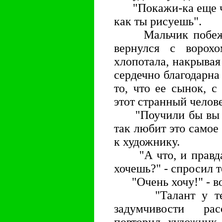
"Покажи-ка еще что
как ты рисуешь".
Мальчик побежал 
вернулся с ворох
хлопотала, накрывая
сердечно благодарна 
то, что ее сынок, с
этот странный челов
"Поучили бы вы его
так любит это самое 
к художнику.
"А что, и правда.
хочешь?" - спросил т
"Очень хочу!" - во
"Талант у тебя е
задумчивости ра