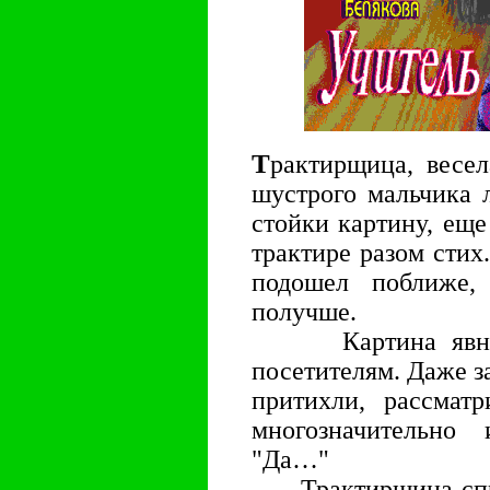
Т
рактирщица, весе
шустрого мальчика 
стойки картину, ещ
трактире разом стих.
подошел поближе, 
получше.
Картина явно по
посетителям. Даже з
притихли, рассматр
многозначительно
"Да…"
Трактирщица спрыг