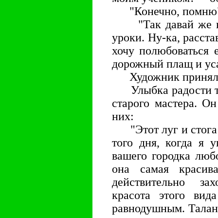
"Конечно, помню", 
"Так давай же вс
уроки. Ну-ка, расста
хочу полюбоваться е
дорожный плащ и ус
Художник принялся
Улыбка радости то 
старого мастера. Он
них:
"Этот луг и стога 
того дня, когда я 
вашего городка люб
она самая красив
действительно за
красота этого вид
равнодушным. Талант,