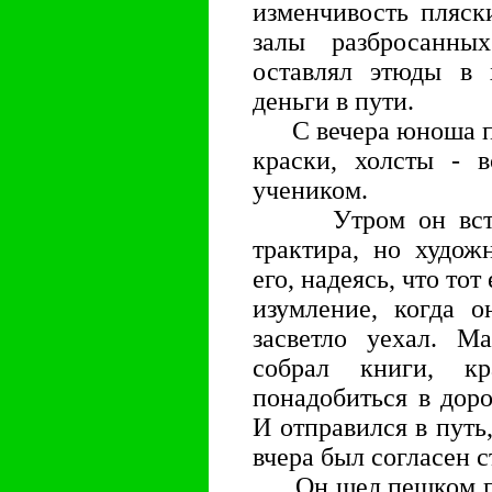
изменчивость пляск
залы разбросанны
оставлял этюды в х
деньги в пути.
С вечера юноша под
краски, холсты - в
учеником.
Утром он встал 
трактира, но худож
его, надеясь, что то
изумление, когда о
засветло уехал. Ма
собрал книги, к
понадобиться в дор
И отправился в путь,
вчера был согласен с
Он шел пешком под