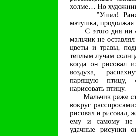
холме… Но художник
"Ушел! Рано ут
матушка, продолжая 
С этого дня ни од
мальчик не оставлял
цветы и травы, под
теплым лучам солнца
когда он рисовал и
воздуха, распах
парящую птицу, с
нарисовать птицу.
Мальчик реже стал
вокруг расспросами
рисовал и рисовал, ж
ему и самому не 
удачные рисунки о