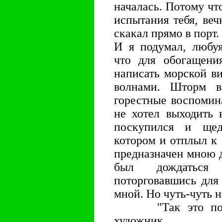
началась. Потому что
испытания тебя, веч
скакал прямо в порт.
И я подумал, любу
что для обогащени
написать морской в
волнами. Шторм в
горестные воспомин
не хотел выходить 
поскупился и щед
котором и отплыл к
предназначен мною д
был дождаться
поторговавшись для 
мной. Но чуть-чуть н
"Так это подстр
художник.