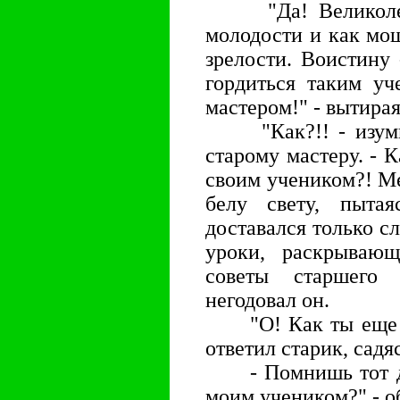
"Да! Великолепн
молодости и как мощ
зрелости. Воистину 
гордиться таким уч
мастером!" - вытирая
"Как?!! - изумил
старому мастеру. - 
своим учеником?! М
белу свету, пыта
доставался только сл
уроки, раскрывающ
советы старшего
негодовал он.
"О! Как ты еще мо
ответил старик, садяс
- Помнишь тот ден
моим учеником?" - о