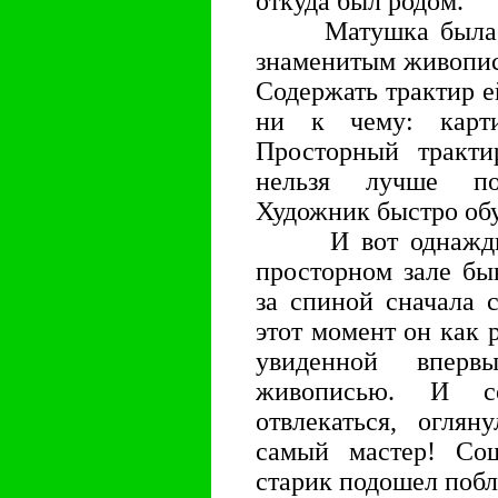
откуда был родом.
Матушка была сча
знаменитым живопис
Содержать трактир е
ни к чему: карт
Просторный тракт
нельзя лучше по
Художник быстро обу
И вот однажды, 
просторном зале бы
за спиной сначала 
этот момент он как 
увиденной впер
живописью. И со
отвлекаться, оглян
самый мастер! Сощ
старик подошел поб